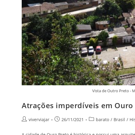
Vista de Outro Preto - M
Atrações imperdíveis em Ouro
Autor
Post
Categoria
viverviajar
26/11/2021
barato
/
Brasil
/
Hi
do
publicado:
do
post:
post:
A cidade de Ouro Preto é histórica e possui uma arquit