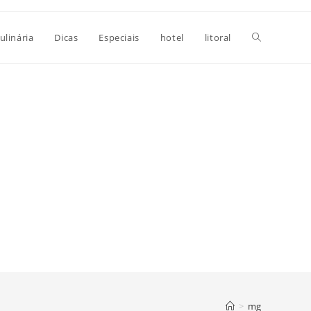
Alternar
ulinária
Dicas
Especiais
hotel
litoral
pesquisa
do
site
>
mg