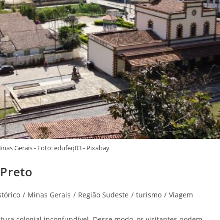
inas Gerais - Foto: edufeq03 - Pixabay
 Preto
stórico
/
Minas Gerais
/
Região Sudeste
/
turismo
/
Viagem
etura colonial inconfundível. Desse modo, os visitantes podem