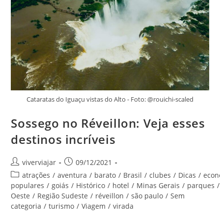
Cataratas do Iguaçu vistas do Alto - Foto: @rouichi-scaled
Sossego no Réveillon: Veja esses
destinos incríveis
Autor
Post
viverviajar
09/12/2021
do
publicado:
Categoria
atrações
/
aventura
/
barato
/
Brasil
/
clubes
/
Dicas
/
econ
post:
do
populares
/
goiás
/
Histórico
/
hotel
/
Minas Gerais
/
parques
/
post:
Oeste
/
Região Sudeste
/
réveillon
/
são paulo
/
Sem
categoria
/
turismo
/
Viagem
/
virada