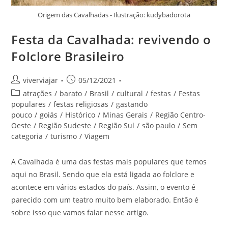
Origem das Cavalhadas - Ilustração: kudybadorota
Festa da Cavalhada: revivendo o
Folclore Brasileiro
Autor
Post
viverviajar
05/12/2021
do
publicado:
Categoria
atrações
/
barato
/
Brasil
/
cultural
/
festas
/
Festas
post:
do
populares
/
festas religiosas
/
gastando
post:
pouco
/
goiás
/
Histórico
/
Minas Gerais
/
Região Centro-
Oeste
/
Região Sudeste
/
Região Sul
/
são paulo
/
Sem
categoria
/
turismo
/
Viagem
A Cavalhada é uma das festas mais populares que temos
aqui no Brasil. Sendo que ela está ligada ao folclore e
acontece em vários estados do país. Assim, o evento é
parecido com um teatro muito bem elaborado. Então é
sobre isso que vamos falar nesse artigo.