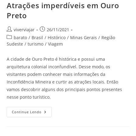
Atrações imperdíveis em Ouro
Preto
Autor
Post
viverviajar
26/11/2021
do
publicado:
Categoria
barato
/
Brasil
/
Histórico
/
Minas Gerais
/
Região
post:
do
Sudeste
/
turismo
/
Viagem
post:
A cidade de Ouro Preto é histórica e possui uma
arquitetura colonial inconfundível. Desse modo, os
visitantes podem conhecer mais informações da
Inconfidência Mineira e curtir as atrações locais. Então
vamos descobrir alguns dos principais pontos presentes
nesse ponto turístico.
Atrações
Continue Lendo
Imperdíveis
Em
Ouro
Preto