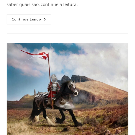
saber quais são, continue a leitura.
Destinos
Continue Lendo
Mais
Baratos
Para
Comemorar
A
Virada
De
Ano.
Confira!