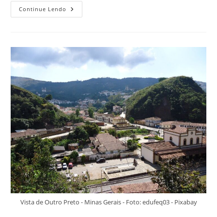
Festa
Continue Lendo
Da
Cavalhada:
Revivendo
O
Folclore
Brasileiro
Vista de Outro Preto - Minas Gerais - Foto: edufeq03 - Pixabay