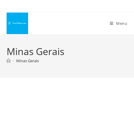
Ir
para
o
Menu
conteúdo
Minas Gerais
>
Minas Gerais