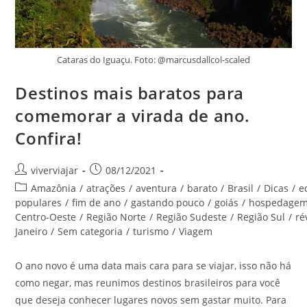
Cataras do Iguaçu. Foto: @marcusdallcol-scaled
Destinos mais baratos para
comemorar a virada de ano.
Confira!
Autor
Post
viverviajar
08/12/2021
do
publicado:
Categoria
Amazônia
/
atrações
/
aventura
/
barato
/
Brasil
/
Dicas
/
e
post:
do
populares
/
fim de ano
/
gastando pouco
/
goiás
/
hospedage
post:
Centro-Oeste
/
Região Norte
/
Região Sudeste
/
Região Sul
/
ré
Janeiro
/
Sem categoria
/
turismo
/
Viagem
O ano novo é uma data mais cara para se viajar, isso não há
como negar, mas reunimos destinos brasileiros para você
que deseja conhecer lugares novos sem gastar muito. Para