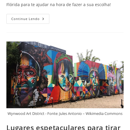
Flórida para te ajudar na hora de fazer a sua escolha!
3
Continue Lendo
Dicas
De
Onde
Se
Hospedar
Na
Flórida
E
Aproveitar
O
Melhor
Dos
EUA
Wynwood Art District - Fonte: Jules Antonio – Wikimedia Commons
Lugares espetaculares para tirar