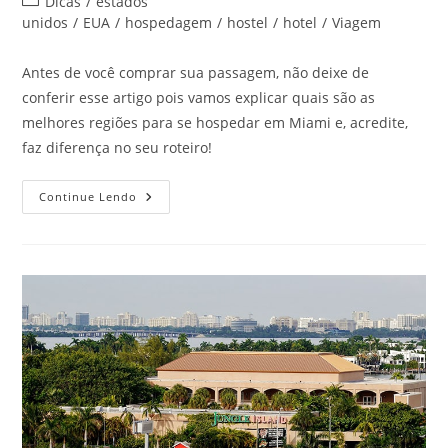
Categoria
Dicas
/
estados
post:
do
unidos
/
EUA
/
hospedagem
/
hostel
/
hotel
/
Viagem
post:
Antes de você comprar sua passagem, não deixe de
conferir esse artigo pois vamos explicar quais são as
melhores regiões para se hospedar em Miami e, acredite,
faz diferença no seu roteiro!
Melhores
Continue Lendo
Regiões
Para
Se
Hospedar
Em
Miami
Durante
As
Férias
Deste
Ano