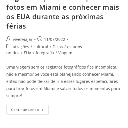
fotos em Miami e conhecer mais
os EUA durante as próximas
férias
Autor
Post
viverviajar
11/07/2022
do
publicado:
Categoria
atrações
/
cultural
/
Dicas
/
estados
post:
do
unidos
/
EUA
/
fotografia
/
Viagem
post:
Uma viagem sem os registros fotográficos fica incompleta,
não é mesmo? Se você está planejando conhecer Miami,
então não pode deixar de ir a esses lugares espetaculares
para tirar fotos em Miami e salvar todos os momentos para
sempre!
Lugares
Continue Lendo
Espetaculares
Para
Tirar
Fotos