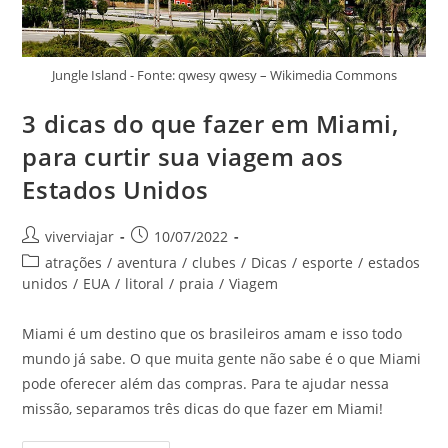
Jungle Island - Fonte: qwesy qwesy – Wikimedia Commons
3 dicas do que fazer em Miami,
para curtir sua viagem aos
Estados Unidos
Autor
Post
viverviajar
10/07/2022
do
publicado:
Categoria
atrações
/
aventura
/
clubes
/
Dicas
/
esporte
/
estados
post:
do
unidos
/
EUA
/
litoral
/
praia
/
Viagem
post:
Miami é um destino que os brasileiros amam e isso todo
mundo já sabe. O que muita gente não sabe é o que Miami
pode oferecer além das compras. Para te ajudar nessa
missão, separamos três dicas do que fazer em Miami!