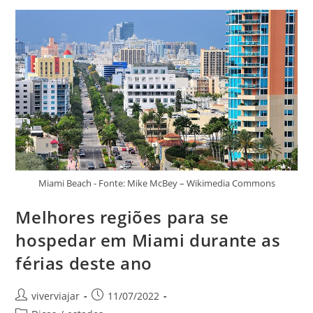
Em
Miami
E
Conhecer
Mais
Os
EUA
Durante
As
Próximas
Férias
Miami Beach - Fonte: Mike McBey – Wikimedia Commons
Melhores regiões para se
hospedar em Miami durante as
férias deste ano
Autor
Post
viverviajar
11/07/2022
do
publicado: