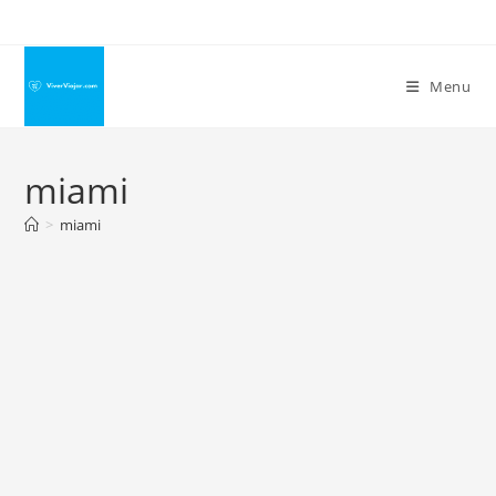
Ir
para
o
Menu
conteúdo
miami
>
miami