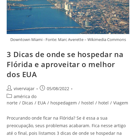
Downtown Miami - Fonte: Marc Averette – Wikimedia Commons
3 Dicas de onde se hospedar na
Flórida e aproveitar o melhor
dos EUA
Autor
Post
viverviajar
05/08/2022
do
publicado:
Categoria
américa do
post:
do
norte
/
Dicas
/
EUA
/
hospedagem
/
hostel
/
hotel
/
Viagem
post:
Procurando onde ficar na Flórida? Se é essa a sua
preocupação, seus problemas acabaram. Fica nesse artigo
até o final, pois listamos 3 dicas de onde se hospedar na