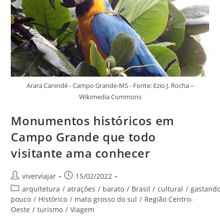
Arara Canindé - Campo Grande-MS - Fonte: Ezio J. Rocha –
Wikimedia Commons
Monumentos históricos em
Campo Grande que todo
visitante ama conhecer
Autor
Post
viverviajar
15/02/2022
do
publicado:
Categoria
arquitetura
/
atrações
/
barato
/
Brasil
/
cultural
/
gastand
post:
do
pouco
/
Histórico
/
mato grosso do sul
/
Região Centro-
post:
Oeste
/
turismo
/
Viagem