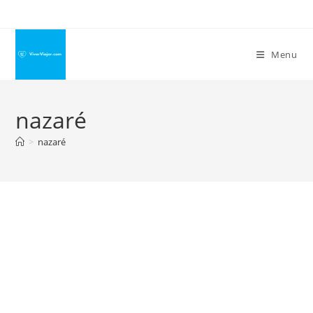
Ir
para
o
Menu
conteúdo
nazaré
>
nazaré