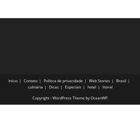
Merecem
Uma
Visita
Início
Contato
Política de privacidade
Web Stories
Brasil
culinária
Dicas
Especiais
hotel
litoral
Copyright - WordPress Theme by OceanWP