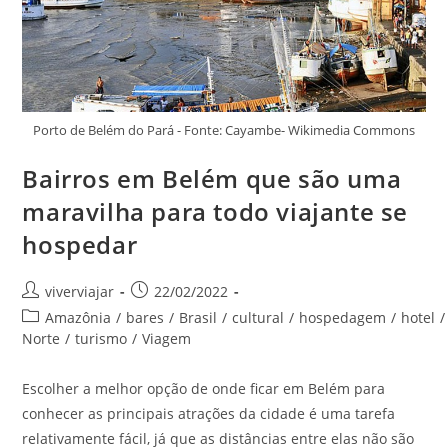
Porto de Belém do Pará - Fonte: Cayambe- Wikimedia Commons
Bairros em Belém que são uma
maravilha para todo viajante se
hospedar
Autor
Post
viverviajar
22/02/2022
do
publicado:
Categoria
Amazônia
/
bares
/
Brasil
/
cultural
/
hospedagem
/
hotel
/
post:
do
Norte
/
turismo
/
Viagem
post:
Escolher a melhor opção de onde ficar em Belém para
conhecer as principais atrações da cidade é uma tarefa
relativamente fácil, já que as distâncias entre elas não são