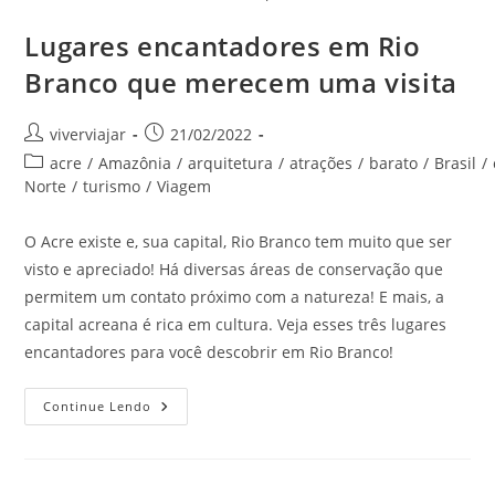
Lugares encantadores em Rio
Branco que merecem uma visita
Autor
Post
viverviajar
21/02/2022
do
publicado:
Categoria
acre
/
Amazônia
/
arquitetura
/
atrações
/
barato
/
Brasil
/
post:
do
Norte
/
turismo
/
Viagem
post:
O Acre existe e, sua capital, Rio Branco tem muito que ser
visto e apreciado! Há diversas áreas de conservação que
permitem um contato próximo com a natureza! E mais, a
capital acreana é rica em cultura. Veja esses três lugares
encantadores para você descobrir em Rio Branco!
Lugares
Continue Lendo
Encantadores
Em
Rio
Branco
Que