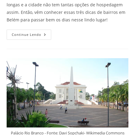
longas e a cidade não tem tantas opções de hospedagem
assim. Então, vêm conhecer essas três dicas de bairros em
Belém para passar bem os dias nesse lindo lugar!
Bairros
Continue Lendo
Em
Belém
Que
São
Uma
Maravilha
Para
Todo
Viajante
Se
Hospedar
Palácio Rio Branco - Fonte: Davi Sopchaki- Wikimedia Commons