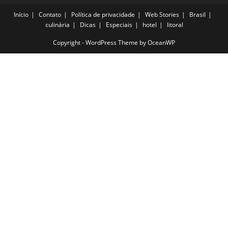
Início
Contato
Política de privacidade
Web Stories
Brasil
culinária
Dicas
Especiais
hotel
litoral
Copyright - WordPress Theme by OceanWP