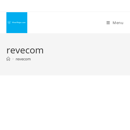
Ir
para
o
Menu
conteúdo
revecom
>
revecom