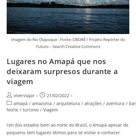
Imagem do Rio Oiapoque - Fonte: OBORÉ / Projeto Repórter do
Futuro – Search Creative Commons
Lugares no Amapá que nos
deixaram surpresos durante a
viagem
Autor
Post
viverviajar
21/02/2022
do
publicado:
Categoria
amapá
/
amazonia
/
arquitetura
/
atrações
/
aventura
/
ba
post:
do
Norte
/
turismo
/
Viagem
post:
Um dos estados bem ao norte do Brasil, o Amapá apesar de
pequeno, tem lugares ótimos para se visitar e conhecer