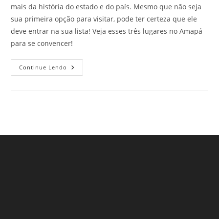
mais da história do estado e do país. Mesmo que não seja
sua primeira opção para visitar, pode ter certeza que ele
deve entrar na sua lista! Veja esses três lugares no Amapá
para se convencer!
Lugares
Continue Lendo
No
Amapá
Que
Nos
Deixaram
Surpresos
Durante
A
Viagem