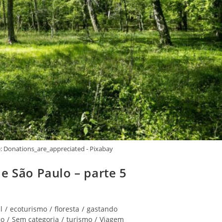
e: Donations_are_appreciated - Pixabay
e São Paulo – parte 5
l
/
ecoturismo
/
floresta
/
gastando
lo
/
Sem categoria
/
turismo
/
Viagem