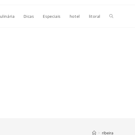
Alternar
ulinária
Dicas
Especiais
hotel
litoral
pesquisa
do
site
>
ribeira