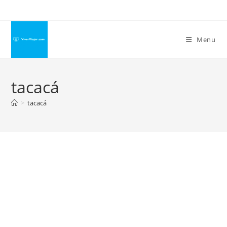
Ir
para
o
Menu
conteúdo
tacacá
>
tacacá