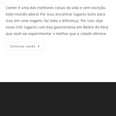
Comer é uma das melhores coisas da vida e sem exceção,
todo mundo adora! Por isso, encontrar lugares bons para
isso, em uma viagem, faz toda a diferença. Por isso, veja
esses três lugares com boa gastronomia em Belém do Pará
que você vai experimentar o melhor que a cidade oferece.
Gastronomia
Continue Lendo
Em
Belém
Do
Pará:
3
Lugares
Para
Os
Viajantes
Que
Gostam
De
Comer
Bem