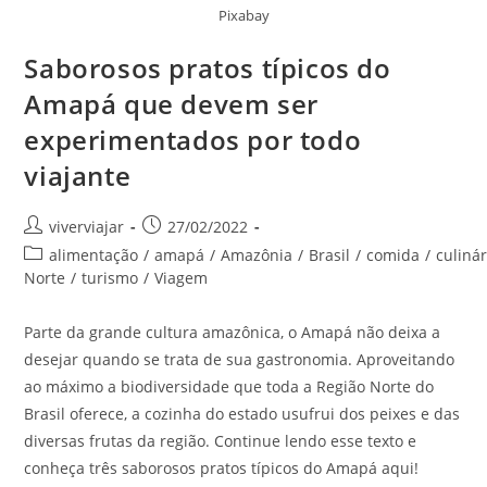
Pixabay
Saborosos pratos típicos do
Amapá que devem ser
experimentados por todo
viajante
Autor
Post
viverviajar
27/02/2022
do
publicado:
Categoria
alimentação
/
amapá
/
Amazônia
/
Brasil
/
comida
/
culinár
post:
do
Norte
/
turismo
/
Viagem
post:
Parte da grande cultura amazônica, o Amapá não deixa a
desejar quando se trata de sua gastronomia. Aproveitando
ao máximo a biodiversidade que toda a Região Norte do
Brasil oferece, a cozinha do estado usufrui dos peixes e das
diversas frutas da região. Continue lendo esse texto e
conheça três saborosos pratos típicos do Amapá aqui!