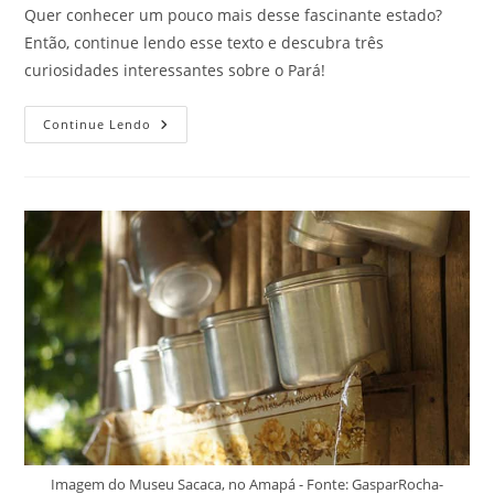
Quer conhecer um pouco mais desse fascinante estado?
Então, continue lendo esse texto e descubra três
curiosidades interessantes sobre o Pará!
Curiosidades
Continue Lendo
Interessantes
Sobre
O
Pará
Que
Deixam
Todos
Os
Visitantes
Apaixonados
Pelo
Estado
Imagem do Museu Sacaca, no Amapá - Fonte: GasparRocha-