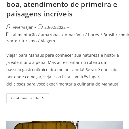
boa, atendimento de primeira e
paisagens incríveis
Autor
Post
viverviajar
23/02/2022
do
publicado:
Categoria
alimentação
/
amazonas
/
Amazônia
/
bares
/
Brasil
/
comi
post:
do
Norte
/
turismo
/
Viagem
post:
Viajar para Manaus para conhecer sua natureza e história
já vale muito a pena. Mas acrescentar no roteiro um
passeio gastronômico fica melhor ainda! Se você não sabe
por onde começar, veja essa lista com três lugares
deliciosos para você experimentar a culinária de Manaus!
Culinária
Continue Lendo
Em
Manaus!
Comida
Boa,
Atendimento
De
Primeira