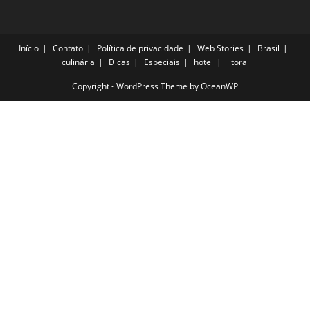
Início
Contato
Política de privacidade
Web Stories
Brasil
culinária
Dicas
Especiais
hotel
litoral
Copyright - WordPress Theme by OceanWP