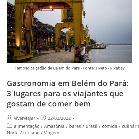
E
Paisagens
Incríveis
Famoso calçadão de Belém do Pará - Fonte: TNeto - Pixabay
Gastronomia em Belém do Pará:
3 lugares para os viajantes que
gostam de comer bem
Autor
Post
viverviajar
22/02/2022
do
publicado:
Categoria
alimentação
/
Amazônia
/
bares
/
Brasil
/
comida
/
culinári
post:
do
Norte
/
turismo
/
Viagem
post: