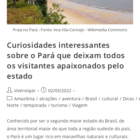
Praia no Pará - Fonte: Ana Vila-Concejo - Wikimedia Commons
Curiosidades interessantes
sobre o Pará que deixam todos
os visitantes apaixonados pelo
estado
Autor
Post
viverviajar
02/03/2022
do
publicado:
Categoria
Amazônia
/
atrações
/
aventura
/
Brasil
/
cultural
/
Dicas
/
post:
do
Norte
/
temporada
/
turismo
/
Viagem
post:
Conhecido por ser o segundo maior estado do Brasil, de
área territorial maior do que toda a região sudeste do país,
o Pará é um lugar rico em maravilhas naturais e culturais.