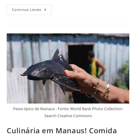
Saborosos
Continue Lendo
Pratos
Típicos
Do
Amapá
Que
Devem
Ser
Experimentados
Por
Todo
Viajante
Peixe típico de Manaus - Fonte: World Bank Photo Collection-
Search Creative Commons
Culinária em Manaus! Comida