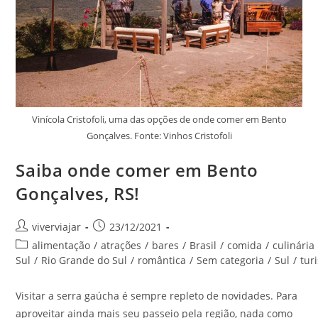
Vinícola Cristofoli, uma das opções de onde comer em Bento
Gonçalves. Fonte: Vinhos Cristofoli
Saiba onde comer em Bento
Gonçalves, RS!
Autor
Post
viverviajar
23/12/2021
do
publicado:
Categoria
alimentação
/
atrações
/
bares
/
Brasil
/
comida
/
culinária
post:
do
Sul
/
Rio Grande do Sul
/
romântica
/
Sem categoria
/
Sul
/
tur
post:
Visitar a serra gaúcha é sempre repleto de novidades. Para
aproveitar ainda mais seu passeio pela região, nada como