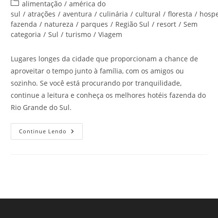
do
publicado:
Categoria
alimentação
/
américa do
post:
do
sul
/
atrações
/
aventura
/
culinária
/
cultural
/
floresta
/
hosp
post:
fazenda
/
natureza
/
parques
/
Região Sul
/
resort
/
Sem
categoria
/
Sul
/
turismo
/
Viagem
Lugares longes da cidade que proporcionam a chance de
aproveitar o tempo junto à família, com os amigos ou
sozinho. Se você está procurando por tranquilidade,
continue a leitura e conheça os melhores hotéis fazenda do
Rio Grande do Sul.
Melhores
Continue Lendo
Hotéis
Fazenda
Do
Rio
Grande
Do
Sul!