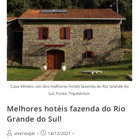
As
Principais
Atrações!
Casa Vêneto, um dos melhores hotéis fazenda do Rio Grande do
Sul. Fonte: TripAdvisor.
Melhores hotéis fazenda do Rio
Grande do Sul!
Autor
Post
viverviajar
14/12/2021