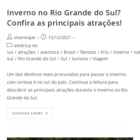
Inverno no Rio Grande do Sul?
Confira as principais atrações!
Autor
Post
viverviajar
15/12/2021
do
publicado:
Categoria
américa do
post:
do
sul
/
atrações
/
aventura
/
Brasil
/
floresta
/
Frio
/
Inverno
/
na
post:
Sul
/
Rio Grande do Sul
/
Sul
/
turismo
/
Viagem
Um dos destinos mais procurados para passar o inverno,
com certeza é no sul do país. Continue a leitura para
descobrir as principais atrações durante o inverno no Rio
Grande do Sul.
Inverno
Continue Lendo
No
Rio
Grande
Do
Sul?
Confira