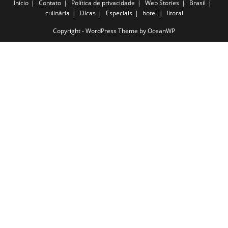
Início
Contato
Política de privacidade
Web Stories
Brasil
culinária
Dicas
Especiais
hotel
litoral
Copyright - WordPress Theme by OceanWP