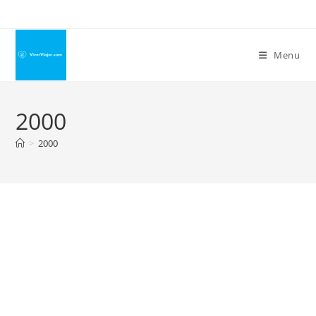
Ir
para
o
Menu
conteúdo
2000
>
2000