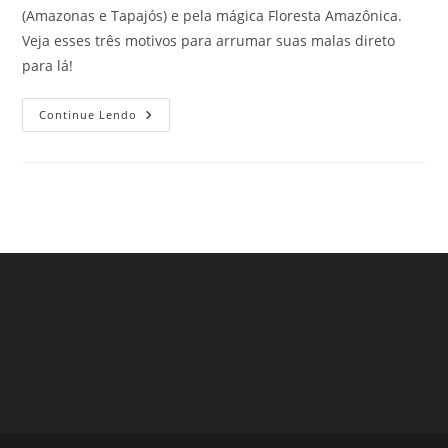
(Amazonas e Tapajós) e pela mágica Floresta Amazônica.
Veja esses três motivos para arrumar suas malas direto
para lá!
Santarém
Continue Lendo
É
De
Apaixonar!
E
Essas
3
Motivos
Vão
Encantar
Você