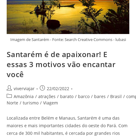
Imagem de Santarém - Fonte: Search Creative Commons - lubasi
Santarém é de apaixonar! E
essas 3 motivos vão encantar
você
Autor
Post
viverviajar
22/02/2022
do
publicado:
Categoria
Amazônia
/
atrações
/
barato
/
barco
/
bares
/
Brasil
/
com
post:
do
Norte
/
turismo
/
Viagem
post:
Localizada entre Belém e Manaus, Santarém é uma das
maiores e mais importantes cidades do oeste do Pará. Com
cerca de 300 mil habitantes, é cercada por grandes rios