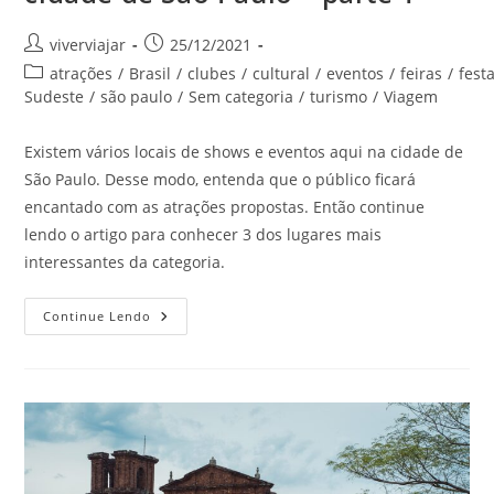
Autor
Post
viverviajar
25/12/2021
do
publicado:
Categoria
atrações
/
Brasil
/
clubes
/
cultural
/
eventos
/
feiras
/
fest
post:
do
Sudeste
/
são paulo
/
Sem categoria
/
turismo
/
Viagem
post:
Existem vários locais de shows e eventos aqui na cidade de
São Paulo. Desse modo, entenda que o público ficará
encantado com as atrações propostas. Então continue
lendo o artigo para conhecer 3 dos lugares mais
interessantes da categoria.
Locais
Continue Lendo
De
Shows
E
Eventos
Na
Cidade
De
São
Paulo
–
Parte