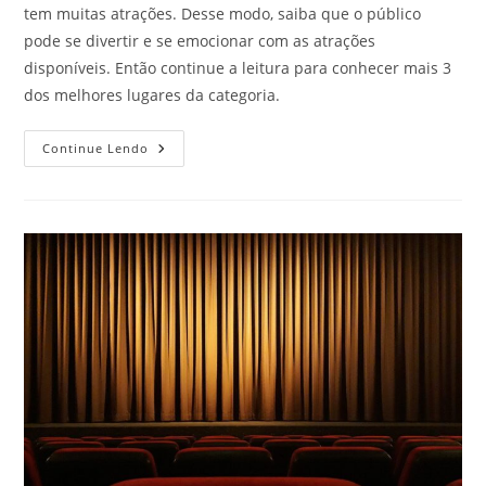
tem muitas atrações. Desse modo, saiba que o público
pode se divertir e se emocionar com as atrações
disponíveis. Então continue a leitura para conhecer mais 3
dos melhores lugares da categoria.
Locais
Continue Lendo
De
Shows
E
Eventos
Na
Cidade
De
São
Paulo
–
Parte
4