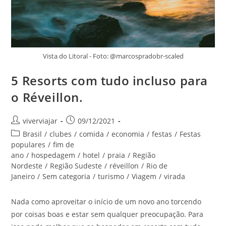
Vista do Litoral - Foto: @marcospradobr-scaled
5 Resorts com tudo incluso para
o Réveillon.
Autor
Post
viverviajar
09/12/2021
do
publicado:
Categoria
Brasil
/
clubes
/
comida
/
economia
/
festas
/
Festas
post:
do
populares
/
fim de
post:
ano
/
hospedagem
/
hotel
/
praia
/
Região
Nordeste
/
Região Sudeste
/
réveillon
/
Rio de
Janeiro
/
Sem categoria
/
turismo
/
Viagem
/
virada
Nada como aproveitar o início de um novo ano torcendo
por coisas boas e estar sem qualquer preocupação. Para