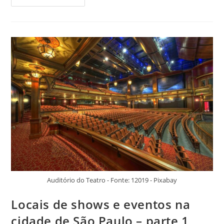
De
Shows
E
Eventos
Na
Cidade
De
São
Paulo
–
Parte
2
Auditório do Teatro - Fonte: 12019 - Pixabay
Locais de shows e eventos na
cidade de São Paulo – parte 1