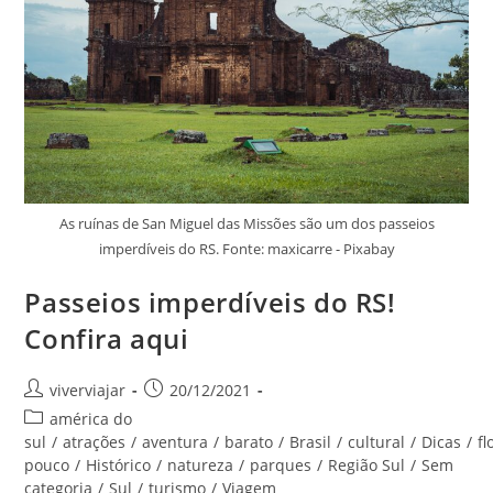
1
As ruínas de San Miguel das Missões são um dos passeios
imperdíveis do RS. Fonte: maxicarre - Pixabay
Passeios imperdíveis do RS!
Confira aqui
Autor
Post
viverviajar
20/12/2021
do
publicado:
Categoria
américa do
post:
do
sul
/
atrações
/
aventura
/
barato
/
Brasil
/
cultural
/
Dicas
/
fl
post:
pouco
/
Histórico
/
natureza
/
parques
/
Região Sul
/
Sem
categoria
/
Sul
/
turismo
/
Viagem