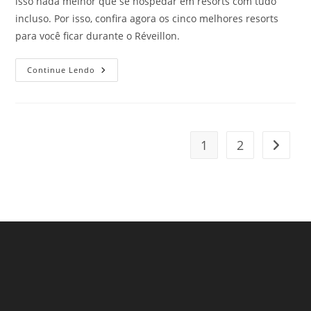
isso nada melhor que se hospedar em resorts com tudo
incluso. Por isso, confira agora os cinco melhores resorts
para você ficar durante o Réveillon.
5
Continue Lendo
Resorts
Com
Tudo
Incluso
Para
O
Réveillon.
1
2
Ir para