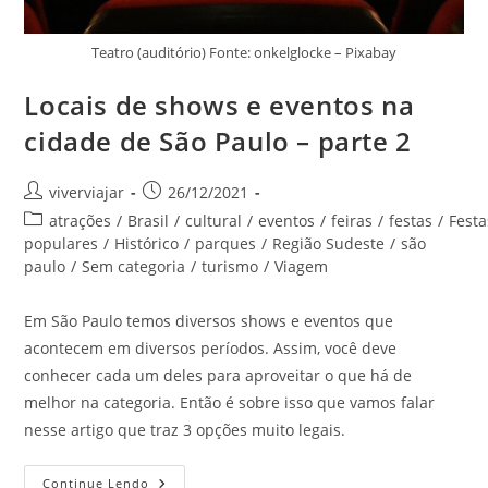
Teatro (auditório) Fonte: onkelglocke – Pixabay
Locais de shows e eventos na
cidade de São Paulo – parte 2
Autor
Post
viverviajar
26/12/2021
do
publicado:
Categoria
atrações
/
Brasil
/
cultural
/
eventos
/
feiras
/
festas
/
Festa
post:
do
populares
/
Histórico
/
parques
/
Região Sudeste
/
são
post:
paulo
/
Sem categoria
/
turismo
/
Viagem
Em São Paulo temos diversos shows e eventos que
acontecem em diversos períodos. Assim, você deve
conhecer cada um deles para aproveitar o que há de
melhor na categoria. Então é sobre isso que vamos falar
nesse artigo que traz 3 opções muito legais.
Locais
Continue Lendo