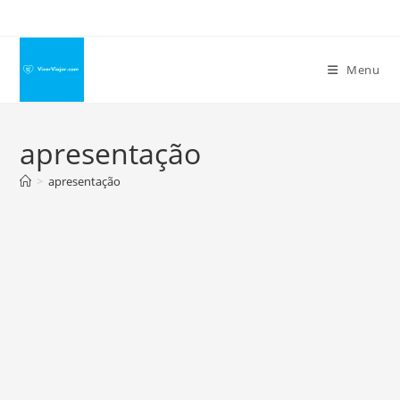
Ir
para
o
Menu
conteúdo
apresentação
>
apresentação