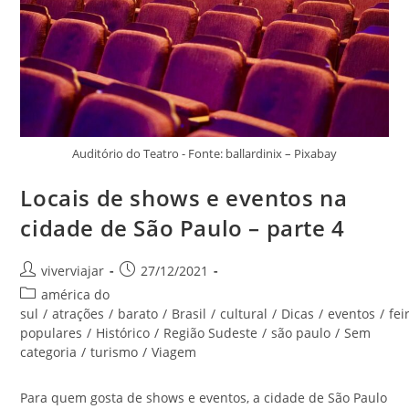
Auditório do Teatro - Fonte: ballardinix – Pixabay
Locais de shows e eventos na
cidade de São Paulo – parte 4
Autor
Post
viverviajar
27/12/2021
do
publicado:
Categoria
américa do
post:
do
sul
/
atrações
/
barato
/
Brasil
/
cultural
/
Dicas
/
eventos
/
fei
post:
populares
/
Histórico
/
Região Sudeste
/
são paulo
/
Sem
categoria
/
turismo
/
Viagem
Para quem gosta de shows e eventos, a cidade de São Paulo