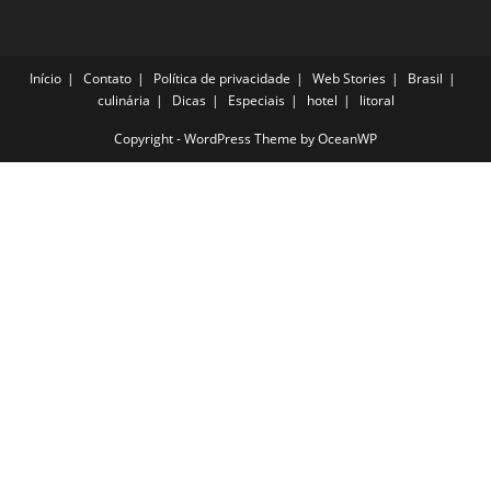
Início
Contato
Política de privacidade
Web Stories
Brasil
culinária
Dicas
Especiais
hotel
litoral
Copyright - WordPress Theme by OceanWP