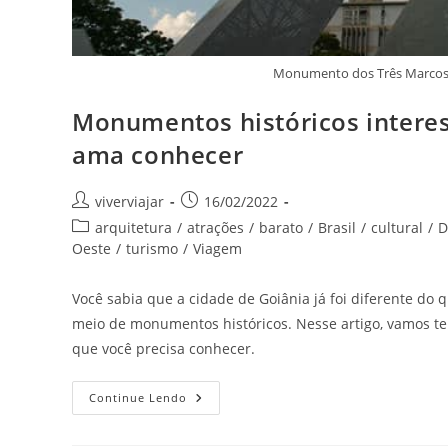
Monumento dos Três Marcos
Monumentos históricos interes
ama conhecer
Autor
Post
viverviajar
16/02/2022
do
publicado:
Categoria
arquitetura
/
atrações
/
barato
/
Brasil
/
cultural
/
D
post:
do
Oeste
/
turismo
/
Viagem
post:
Você sabia que a cidade de Goiânia já foi diferente do 
meio de monumentos históricos. Nesse artigo, vamos te
que você precisa conhecer.
Monumentos
Continue Lendo
Históricos
Interessantes
Em