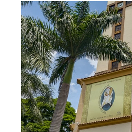
Não
Podem
Ficar
De
Fora
Da
Viagem