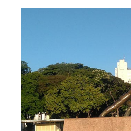
Goiânia
Que
Todo
Viajante
Ama
Conhecer