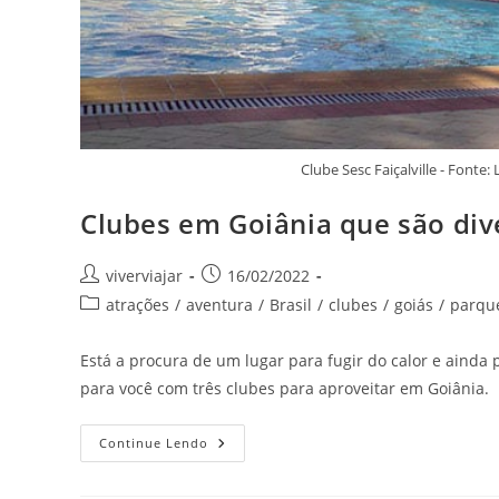
Clube Sesc Faiçalville - Fon
Clubes em Goiânia que são div
Autor
Post
viverviajar
16/02/2022
do
publicado:
Categoria
atrações
/
aventura
/
Brasil
/
clubes
/
goiás
/
parqu
post:
do
post:
Está a procura de um lugar para fugir do calor e ainda
para você com três clubes para aproveitar em Goiânia.
Clubes
Continue Lendo
Em
Goiânia
Que