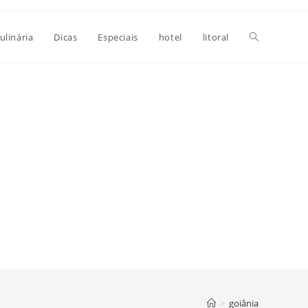
Alternar
ulinária
Dicas
Especiais
hotel
litoral
pesquisa
do
site
>
goiânia