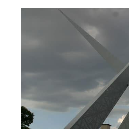
São
Diversão
Garantida
Para
O
Fim
De
Semana