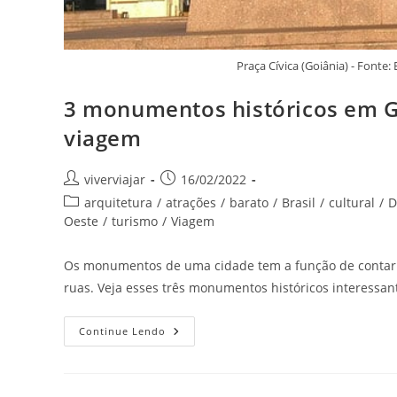
Praça Cívica (Goiânia) - Font
3 monumentos históricos em G
viagem
Autor
Post
viverviajar
16/02/2022
do
publicado:
Categoria
arquitetura
/
atrações
/
barato
/
Brasil
/
cultural
/
D
post:
do
Oeste
/
turismo
/
Viagem
post:
Os monumentos de uma cidade tem a função de contar 
ruas. Veja esses três monumentos históricos interessa
3
Continue Lendo
Monumentos
Históricos
Em
Goiás
Que