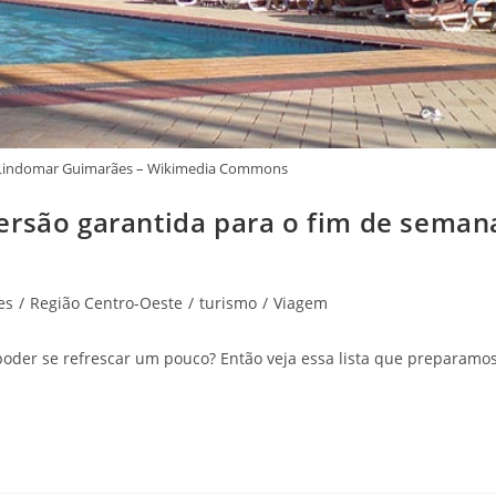
te: Lindomar Guimarães – Wikimedia Commons
ersão garantida para o fim de seman
es
/
Região Centro-Oeste
/
turismo
/
Viagem
 poder se refrescar um pouco? Então veja essa lista que preparamo