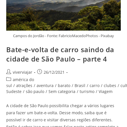
Campos do Jordão - Fonte: FabricioMacedoPhotos - Pixabay
Bate-e-volta de carro saindo da
cidade de São Paulo – parte 4
Autor
Post
viverviajar
26/12/2021
do
publicado:
Categoria
américa do
post:
do
sul
/
atrações
/
aventura
/
barato
/
Brasil
/
carro
/
clubes
/
cul
post:
Sudeste
/
são paulo
/
Sem categoria
/
turismo
/
Viagem
A cidade de São Paulo possibilita chegar a vários lugares
para fazer um bate-e-volta. Desse modo, saiba que é
possível ir de carro e visitar diversas regiões diferentes.
Então é sobre isso que vamos falar neste artigo completo a