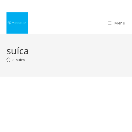
Ir
para
o
Menu
conteúdo
suíca
>
suíca