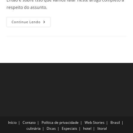
respeito do assunto.
Bate-
Continue Lendo
E-
Volta
De
Carro
Saindo
Da
Cidade
De
São
Paulo
–
Parte
4
Início
Contato
Política de privacidade
Web Stories
Brasil
culinária
Dicas
Especiais
hotel
litoral