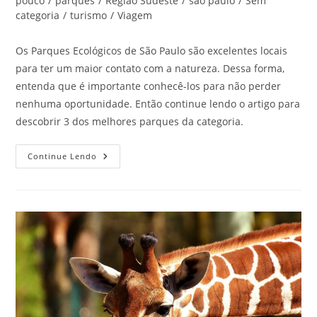
pouco
/
parques
/
Região Sudeste
/
são paulo
/
Sem
categoria
/
turismo
/
Viagem
Os Parques Ecológicos de São Paulo são excelentes locais
para ter um maior contato com a natureza. Dessa forma,
entenda que é importante conhecê-los para não perder
nenhuma oportunidade. Então continue lendo o artigo para
descobrir 3 dos melhores parques da categoria.
Parques
Continue Lendo
Ecológicos
Na
Cidade
De
São
Paulo
–
Parte
4