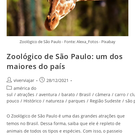
Zoológico de São Paulo - Fonte: Alexa_Fotos - Pixabay
Zoológico de São Paulo: um dos
maiores do país
Autor
Post
viverviajar
28/12/2021
do
publicado:
Categoria
américa do
post:
do
sul
/
atrações
/
aventura
/
barato
/
Brasil
/
câmera
/
carro
/
cl
post:
pouco
/
Histórico
/
natureza
/
parques
/
Região Sudeste
/
são 
O Zoológico de São Paulo é uma das grandes atrações que
temos no Brasil. Dessa forma, saiba que ele é repleto de
animais de todos os tipos e espécies. Com isso, o passeio