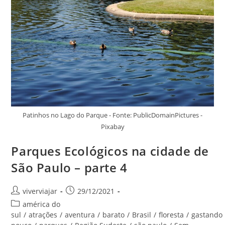
Patinhos no Lago do Parque - Fonte: PublicDomainPictures -
Pixabay
Parques Ecológicos na cidade de
São Paulo – parte 4
Autor
Post
viverviajar
29/12/2021
do
publicado:
Categoria
américa do
post:
do
sul
/
atrações
/
aventura
/
barato
/
Brasil
/
floresta
/
gastando
post: