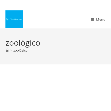
Ir
para
o
Menu
conteúdo
zoológico
>
zoológico