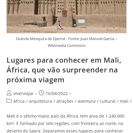
Grande Mesquita de Djenné - Fonte: Juan Manuel Garcia –
Wikimedia Commons
Lugares para conhecer em Mali,
África, que vão surpreender na
próxima viagem
Autor
Post
viverviajar
16/04/2022
do
publicado:
Categoria
áfrica
/
arquitetura
/
atrações
/
aventura
/
cultural
/
mali
/
post:
do
post:
Mali é o sétimo maior país da África, tem área de 1.240.000
km². É formado por oito regiões, com fronteira ao norte, no
deserto do Saara. Separamos esses lugares para conhecer