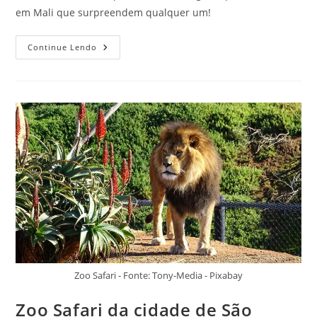
em Mali que surpreendem qualquer um!
Lugares
Continue Lendo
Para
Conhecer
Em
Mali,
África,
Que
Vão
Surpreender
Na
Próxima
Viagem
Zoo Safari - Fonte: Tony-Media - Pixabay
Zoo Safari da cidade de São