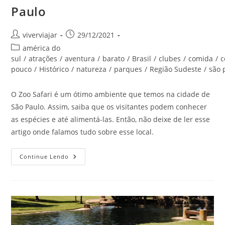
Paulo
Autor
Post
viverviajar
29/12/2021
do
publicado:
Categoria
américa do
post:
do
sul
/
atrações
/
aventura
/
barato
/
Brasil
/
clubes
/
comida
/
c
post:
pouco
/
Histórico
/
natureza
/
parques
/
Região Sudeste
/
são 
O Zoo Safari é um ótimo ambiente que temos na cidade de
São Paulo. Assim, saiba que os visitantes podem conhecer
as espécies e até alimentá-las. Então, não deixe de ler esse
artigo onde falamos tudo sobre esse local.
Zoo
Continue Lendo
Safari
Da
Cidade
De
São
Paulo