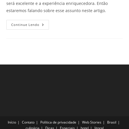
será excelente e a experiência enriquecedora. Então
estaremos falando sobre esse assunto neste artigo.
Zoológico
Continue Lendo
De
São
Paulo:
Um
Dos
Maiores
Do
País
Início
Contato
Política de privacidade
Web Stories
Brasil
culinária
Dicas
Especiais
hotel
litoral