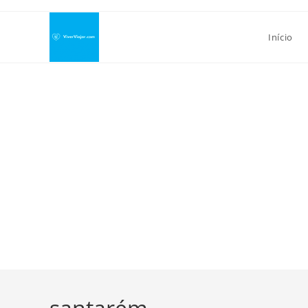
Ir
para
Início
o
conteúdo
santarém