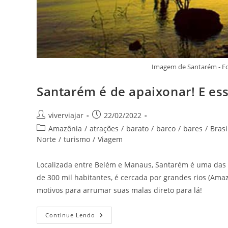
Imagem de Santarém - Fo
Santarém é de apaixonar! E es
Autor
Post
viverviajar
22/02/2022
do
publicado:
Categoria
Amazônia
/
atrações
/
barato
/
barco
/
bares
/
Brasi
post:
do
Norte
/
turismo
/
Viagem
post:
Localizada entre Belém e Manaus, Santarém é uma das 
de 300 mil habitantes, é cercada por grandes rios (Amaz
motivos para arrumar suas malas direto para lá!
Santarém
Continue Lendo
É