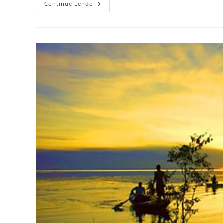
3
Continue Lendo
Lindas
Praias
No
Pará
Que
Todo
Brasileiro
Precisa
Visitar
Pelo
Menos
Uma
Vez
Na
Vida