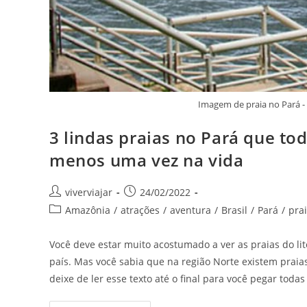
Imagem de praia no Pará -
3 lindas praias no Pará que tod
menos uma vez na vida
Autor
Post
viverviajar
24/02/2022
do
publicado:
Categoria
Amazônia
/
atrações
/
aventura
/
Brasil
/
Pará
/
pra
post:
do
post:
Você deve estar muito acostumado a ver as praias do lito
país. Mas você sabia que na região Norte existem praia
deixe de ler esse texto até o final para você pegar todas