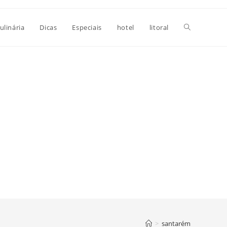
Alternar
ulinária
Dicas
Especiais
hotel
litoral
pesquisa
do
site
>
santarém